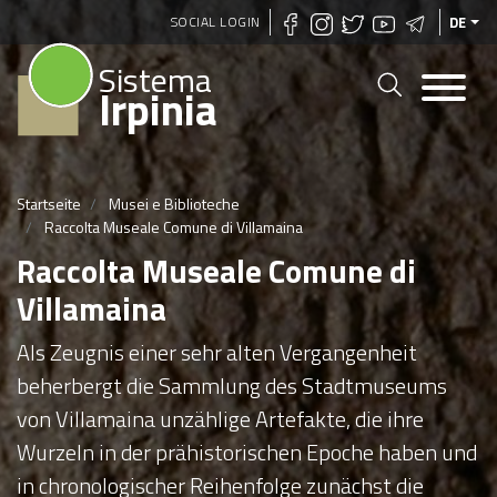
Direkt
SOCIAL LOGIN
DE
zum
Sistema
Inhalt
Irpinia
Startseite
Musei e Biblioteche
Raccolta Museale Comune di Villamaina
Raccolta Museale Comune di
Villamaina
Als Zeugnis einer sehr alten Vergangenheit
beherbergt die Sammlung des Stadtmuseums
von Villamaina unzählige Artefakte, die ihre
Wurzeln in der prähistorischen Epoche haben und
in chronologischer Reihenfolge zunächst die