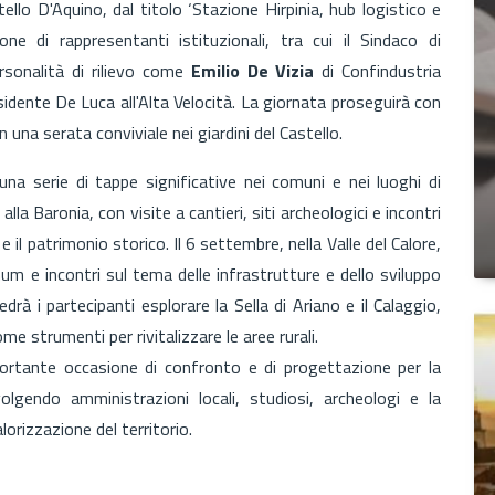
ello D'Aquino, dal titolo ‘Stazione Hirpinia, hub logistico e
zione di rappresentanti istituzionali, tra cui il Sindaco di
ersonalità di rilievo come
Emilio De Vizia
di Confindustria
idente De Luca all'Alta Velocità. La giornata proseguirà con
n una serata conviviale nei giardini del Castello.
na serie di tappe significative nei comuni e nei luoghi di
alla Baronia, con visite a cantieri, siti archeologici e incontri
e il patrimonio storico. Il 6 settembre, nella Valle del Calore,
anum e incontri sul tema delle infrastrutture e dello sviluppo
drà i partecipanti esplorare la Sella di Ariano e il Calaggio,
e strumenti per rivitalizzare le aree rurali.
rtante occasione di confronto e di progettazione per la
involgendo amministrazioni locali, studiosi, archeologi e la
orizzazione del territorio.