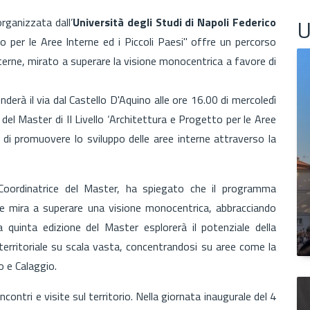
U
organizzata dall’
Università degli Studi di Napoli Federico
to per le Aree Interne ed i Piccoli Paesi" offre un percorso
nterne, mirato a superare la visione monocentrica a favore di
derà il via dal Castello D'Aquino alle ore 16.00 di mercoledì
l Master di II Livello ‘Architettura e Progetto per le Aree
vo di promuovere lo sviluppo delle aree interne attraverso la
 Coordinatrice del Master, ha spiegato che il programma
 e mira a superare una visione monocentrica, abbracciando
La quinta edizione del Master esplorerà il potenziale della
erritoriale su scala vasta, concentrandosi su aree come la
no e Calaggio.
ontri e visite sul territorio. Nella giornata inaugurale del 4