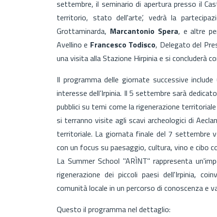
settembre, il seminario di apertura presso il Cast
territorio, stato dell'arte’, vedrà la partecipa
Grottaminarda,
Marcantonio Spera
, e altre p
Avellino e
Francesco Todisco
, Delegato del Pres
una visita alla Stazione Hirpinia e si concluderà co
Il programma delle giornate successive include u
interesse dell’Irpinia. Il 5 settembre sarà dedicato 
pubblici su temi come la rigenerazione territoriale 
si terranno visite agli scavi archeologici di Aecl
territoriale. La giornata finale del 7 settembre ve
con un focus su paesaggio, cultura, vino e cibo com
La Summer School "ARÌNT" rappresenta un'impo
rigenerazione dei piccoli paesi dell'Irpinia, co
comunità locale in un percorso di conoscenza e val
Questo il programma nel dettaglio: