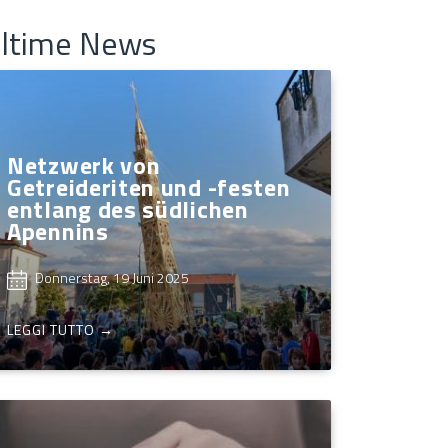
ltime News
Netzwerk von
Getreideriten und -festen
entlang des südlichen
Apennins
Donnerstag, 19 Juni 2025
LEGGI TUTTO →