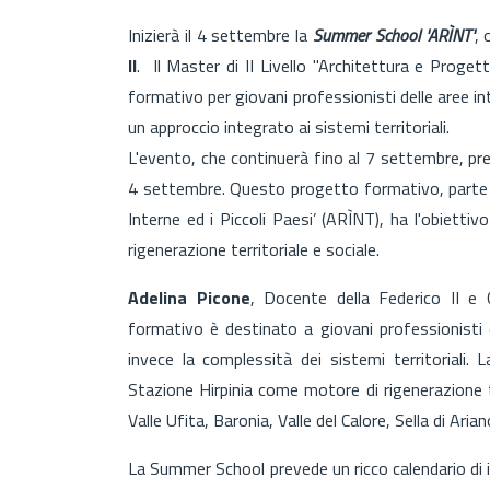
Inizierà il 4 settembre la
Summer School 'ARÌNT'
, 
II
. Il Master di II Livello "Architettura e Proget
formativo per giovani professionisti delle aree i
un approccio integrato ai sistemi territoriali.
L'evento, che continuerà fino al 7 settembre, pren
4 settembre. Questo progetto formativo, parte de
Interne ed i Piccoli Paesi’ (ARÌNT), ha l'obietti
rigenerazione territoriale e sociale.
Adelina Picone
, Docente della Federico II e
formativo è destinato a giovani professionisti
invece la complessità dei sistemi territoriali. 
Stazione Hirpinia come motore di rigenerazione t
Valle Ufita, Baronia, Valle del Calore, Sella di Aria
La Summer School prevede un ricco calendario di inc