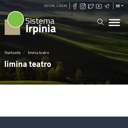
Direkt
SOCIAL LOGIN
DE
zum
Sistema
Inhalt
Irpinia
Startseite
limina teatro
limina teatro