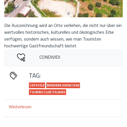
Die Auszeichnung wird an Orte verliehen, die nicht nur über ein
wertvolles historisches, kulturelles und ökologisches Erbe
verfügen, sondern auch wissen, wie man Touristen
hochwertige Gastfreundschaft bietet
CONDIVIDI
TAG:
CAPOSELE
BANDIERA ARANCIONE
TOURING CLUB ITALIANO
Weiterlesen
über
Caposele
erhält
die