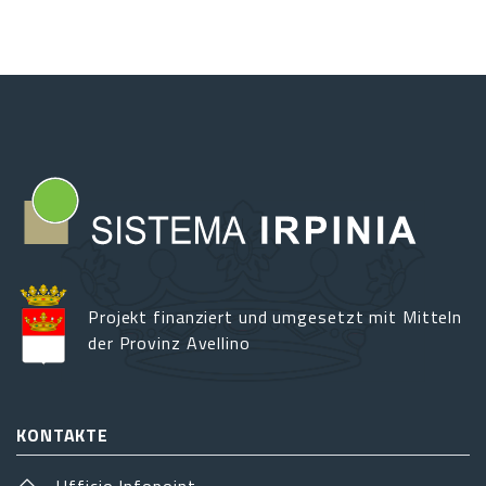
„Orange
Flagge
des
italienischen
Touring
Clubs“
Projekt finanziert und umgesetzt mit Mitteln
der Provinz Avellino
KONTAKTE
Ufficio Infopoint