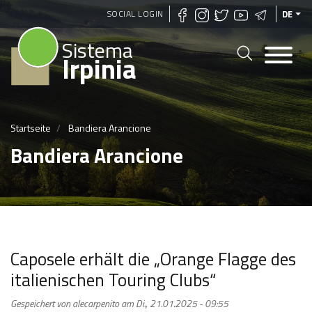
Direkt
SOCIAL LOGIN
DE
zum
Sistema
Inhalt
Irpinia
Startseite
Bandiera Arancione
Bandiera Arancione
Caposele erhält die „Orange Flagge des
italienischen Touring Clubs“
Gespeichert von
alecarpenito
am
Di., 21.01.2025 - 09:55