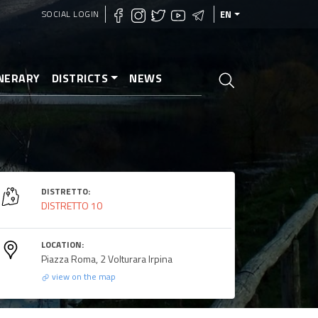
SOCIAL LOGIN
EN
INERARY
DISTRICTS
NEWS
DISTRETTO:
DISTRETTO 10
LOCATION:
Piazza Roma, 2 Volturara Irpina
view on the map