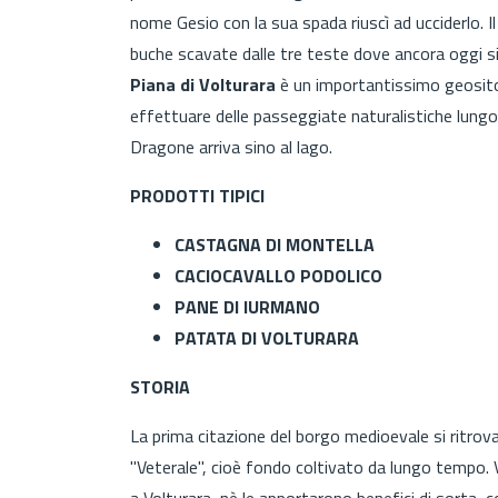
nome Gesio con la sua spada riuscì ad ucciderlo. I
buche scavate dalle tre teste dove ancora oggi s
Piana di Volturara
è un importantissimo geosito 
effettuare delle passeggiate naturalistiche lungo 
Dragone arriva sino al lago.
PRODOTTI TIPICI
CASTAGNA DI MONTELLA
CACIOCAVALLO PODOLICO
PANE DI IURMANO
PATATA DI VOLTURARA
STORIA
La prima citazione del borgo medioevale si ritro
"Veterale", cioè fondo coltivato da lungo tempo. 
a Volturara, nè le apportarono benefici di sorta, 