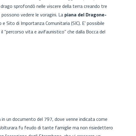
l drago sprofondò nelle viscere della terra creando tre
i possono vedere le voragini. La
piana del Dragone-
e Sito di Importanza Comunitaria (SIC). E’ possibile
il “percorso vita e avifaunistico” che dalla Bocca del
va in un documento del 797, dove venne indicata come
Volturara fu feudo di tante famiglie ma non risiedettero
con l'eccezione degli Strambone, che vi eressero un