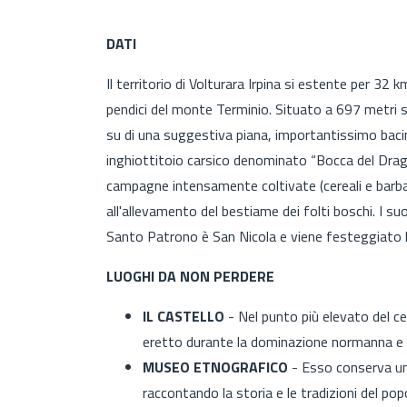
DATI
Il territorio di Volturara Irpina si estente per 32 k
pendici del monte Terminio. Situato a 697 metri s.
su di una suggestiva piana, importantissimo bacin
inghiottitoio carsico denominato “Bocca del Drago
campagne intensamente coltivate (cereali e barbab
all'allevamento del bestiame dei folti boschi. I s
Santo Patrono è San Nicola e viene festeggiato l
LUOGHI DA NON PERDERE
IL CASTELLO
- Nel punto più elevato del ce
eretto durante la dominazione normanna e 
MUSEO ETNOGRAFICO
- Esso conserva un 
raccontando la storia e le tradizioni del pop