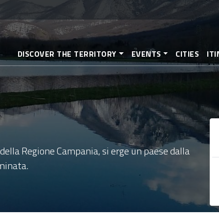
Skip
to
main
content
DISCOVER THE TERRITORY
EVENTS
CITIES
IT
ta della Regione Campania, si erge un paese dalla
aminata.