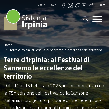
Skip
SOCIAL LOGIN
EN
to
Sistema
main
Irpinia
content
Home
Terre d'Irpinia: al Festival di Sanremo le eccellenze del territorio
Terre d'Irpinia: al Festival di
Sanremo le eccellenze del
territorio
Dall' 11 al 15 Febbraio 2025, in concomitanza con
la 75^ edizione del Festival della Canzone
Italiana, il progetto si propone di mettere in luce
le tradizioni locali, i prodotti tipici e le bellezze