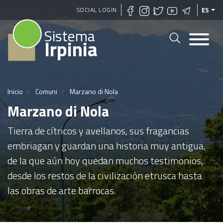
Pasar
SOCIAL LOGIN
ES
al
Sistema
contenido
Irpinia
principal
Inicio
Comuni
Marzano di Nola
Marzano di Nola
Tierra de cítricos y avellanos, sus fragancias
embriagan y guardan una historia muy antigua,
de la que aún hoy quedan muchos testimonios,
desde los restos de la civilización etrusca hasta
las obras de arte barrocas.