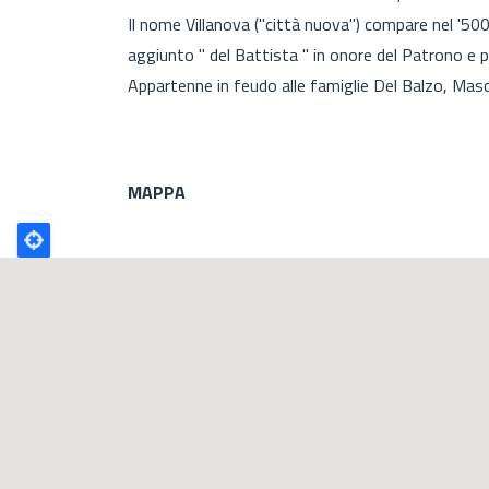
Il nome Villanova ("città nuova") compare nel '500
aggiunto " del Battista " in onore del Patrono e p
Appartenne in feudo alle famiglie Del Balzo, Ma
MAPPA
Poligono
GEO