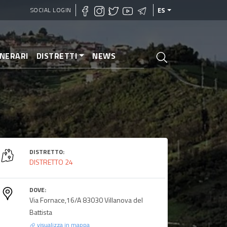
SOCIAL LOGIN
ES
INERARI
DISTRETTI
NEWS
DISTRETTO:
DISTRETTO 24
DOVE:
Via Fornace,16/A 83030 Villanova del
Battista
visualizza in mappa