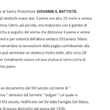
ne al Santo Protettore
GIOVANNI IL BATTISTA
,
li obelischi erano due. Il primo era alto 25 metri e veniva
tica; l'altro, più piccolo, era realizzato con il gambo di
otta a seguito del sisma che distrusse il paese e venne
ovesi e per volontà dell'allora sindaco Ottaviano Silano.
 tramandare la lavorazione della paglia contribuendo alla
 si può ammirare un obelisco molto bello, alto circa 28
ano totalmente nuovo ed una statua in terra cotta di
imo piano.
in un documento del XIII secolo col nome di "
us " derivato dal termine " bulgari " col quale si
 XIV secolo, riedificato nel XV dalla famiglia Del Balzo,
 e di nuovo distrutto dal sisma del 1930.