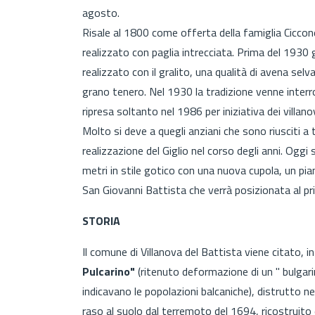
agosto.
Risale al 1800 come offerta della famiglia Cicco
realizzato con paglia intrecciata. Prima del 1930 g
realizzato con il gralito, una qualità di avena selva
grano tenero. Nel 1930 la tradizione venne interr
ripresa soltanto nel 1986 per iniziativa dei villan
Molto si deve a quegli anziani che sono riusciti a
realizzazione del Giglio nel corso degli anni. Oggi
metri in stile gotico con una nuova cupola, un pi
San Giovanni Battista che verrà posizionata al pr
STORIA
Il comune di Villanova del Battista viene citato, 
Pulcarino"
(ritenuto deformazione di un " bulgarin
indicavano le popolazioni balcaniche), distrutto nel
raso al suolo dal terremoto del 1694, ricostruito