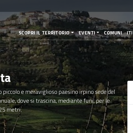
Pasar
al
contenido
principal
SCOPRI IL TERRITORIO
EVENTI
COMUNI
IT
sta
 piccolo e meraviglioso paesino irpino sede del
nnuale, dove si trascina, mediante funi, per le
 25 metri.