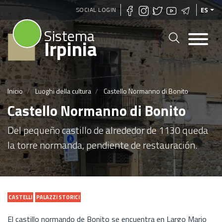
Pasar
SOCIAL LOGIN
ES
al
Sistema
contenido
Irpinia
principal
Inicio
Luoghi della cultura
Castello Normanno di Bonito
Castello Normanno di Bonito
Del pequeño castillo de alrededor de 1130 queda
la torre normanda, pendiente de restauración.
CASTELLI
PALAZZI STORICI
El castillo normando de Bonito se encuentra en Largo Mario