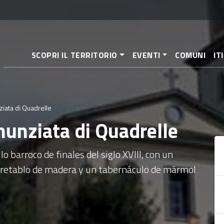
Pasar
al
contenido
principal
SCOPRI IL TERRITORIO
EVENTI
COMUNI
IT
iata di Quadrelle
nunziata di Quadrelle
lo barroco de finales del siglo XVIII, con un
un retablo de madera y un tabernáculo de mármol