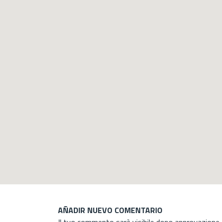
AÑADIR NUEVO COMENTARIO
Il tuo commento sarà visibile dopo approvazione d