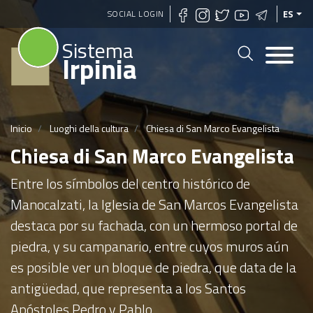
Pasar
SOCIAL LOGIN
ES
al
Sistema
contenido
Irpinia
principal
Inicio
Luoghi della cultura
Chiesa di San Marco Evangelista
Chiesa di San Marco Evangelista
Entre los símbolos del centro histórico de
Manocalzati, la Iglesia de San Marcos Evangelista
destaca por su fachada, con un hermoso portal de
piedra, y su campanario, entre cuyos muros aún
es posible ver un bloque de piedra, que data de la
antigüedad, que representa a los Santos
Apóstoles Pedro y Pablo.