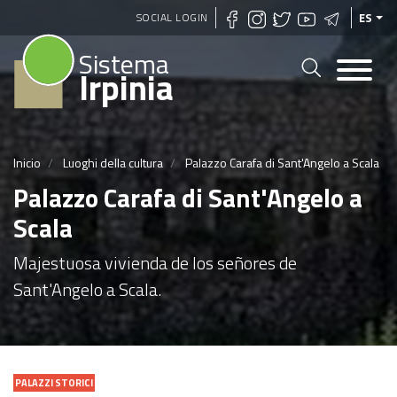
Pasar
SOCIAL LOGIN
ES
al
Sistema
contenido
Irpinia
principal
Inicio
Luoghi della cultura
Palazzo Carafa di Sant'Angelo a Scala
Palazzo Carafa di Sant'Angelo a
Scala
Majestuosa vivienda de los señores de
Sant'Angelo a Scala.
PALAZZI STORICI