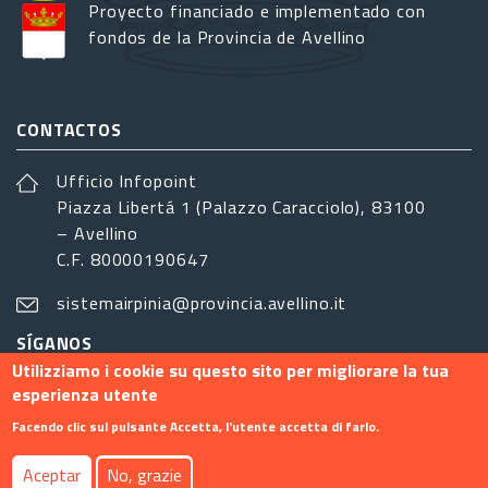
Proyecto financiado e implementado con
fondos de la Provincia de Avellino
CONTACTOS
Ufficio Infopoint
Piazza Libertá 1 (Palazzo Caracciolo), 83100
– Avellino
C.F. 80000190647
sistemairpinia@provincia.avellino.it
SÍGANOS
Utilizziamo i cookie su questo sito per migliorare la tua
esperienza utente
Facendo clic sul pulsante Accetta, l'utente accetta di farlo.
Footer menu
Aceptar
No, grazie
Contacto
Info
Privacy