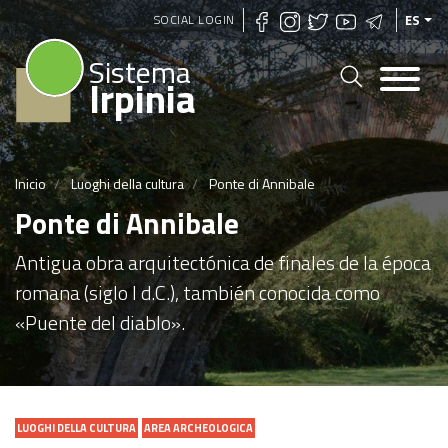
Pasar
SOCIAL LOGIN
ES
al
Sistema
contenido
Irpinia
principal
Inicio
Luoghi della cultura
Ponte di Annibale
Ponte di Annibale
Antigua obra arquitectónica de finales de la época
romana (siglo I d.C.), también conocida como
«Puente del diablo».
LUOGHI DELLA CULTURA
AREA ARCHEOLOGICA