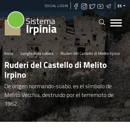
Pasar
SOCIAL LOGIN
ES
al
Sistema
contenido
Irpinia
principal
Inicio
Luoghi della cultura
Ruderi del Castello di Melito Irpino
Ruderi del Castello di Melito
Irpino
De origen normando-suabo, es el símbolo de
Melito Vecchia, destruido por el terremoto de
1962.