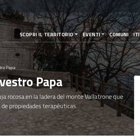
Pasar
al
contenido
principal
SCOPRI IL TERRITORIO
EVENTI
COMUNI
IT
stro Papa
lvestro Papa
a rocosa en la ladera del monte Vallatrone que
 de propiedades terapéuticas.