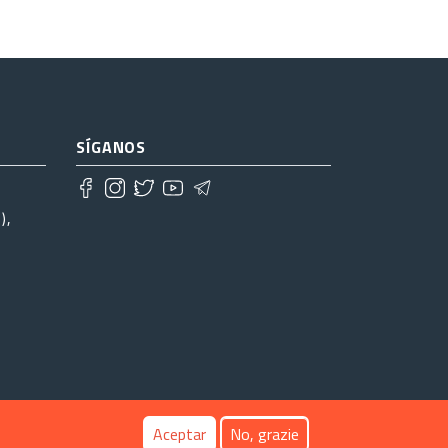
SÍGANOS
),
Aceptar
No, grazie