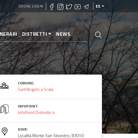
SOCIAL LOGIN
ES
INERARI
DISTRETTI
NEWS
COMUNE:
Sant'Angelo a Scala
INFOPOINT:
InfoPoint Distretto 4
DOVE:
Località Monte San Silvestro, 83010