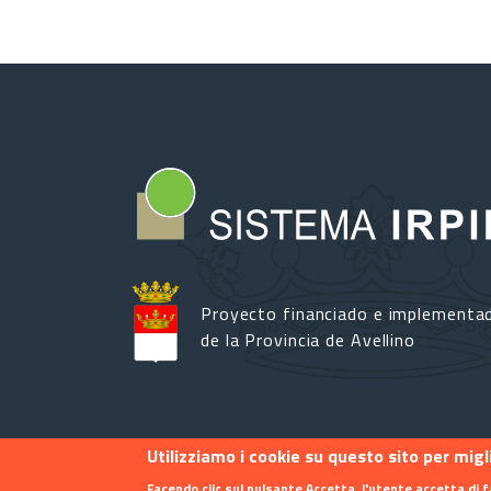
Proyecto financiado e implementa
de la Provincia de Avellino
Utilizziamo i cookie su questo sito per mig
Footer menu
Contacto
Info
Privacy
Facendo clic sul pulsante Accetta, l'utente accetta di f