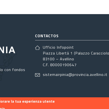
CONTACTOS
Ufficio Infopoint
Piazza Libertá 1 (Palazzo Caracciolo
83100 – Avellino
C.F. 80000190647
do con fondos
sistemairpinia@provincia.avellino.it
liorare la tua esperienza utente
arlo.