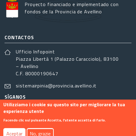
Proyecto financiado e implementado con
fondos de la Provincia de Avellino
CONTACTOS
Ufficio Infopoint
Piazza Libertá 1 (Palazzo Caracciolo), 83100
– Avellino
C.F. 80000190647
sistemairpinia@provincia.avellino.it
SÍGANOS
Utilizziamo i cookie su questo sito per migliorare la tua
esperienza utente
Facendo clic sul pulsante Accetta, l'utente accetta di farlo.
Footer menu
Aceptar
No, grazie
Contacto
Info
Privacy