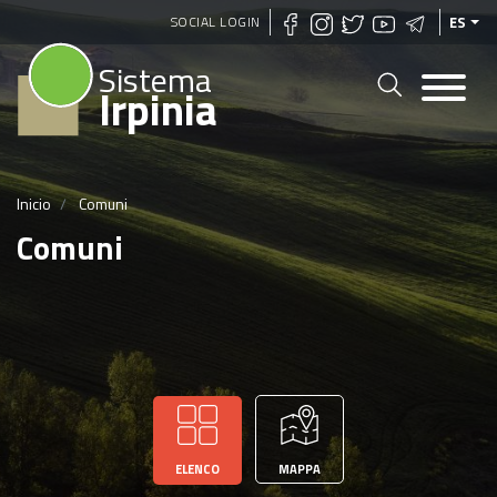
Pasar
SOCIAL LOGIN
ES
al
Sistema
contenido
Irpinia
principal
Inicio
Comuni
Comuni
ELENCO
MAPPA