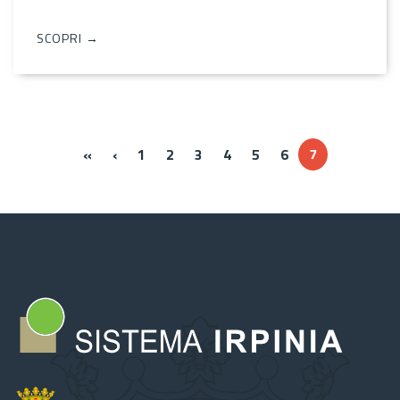
SCOPRI →
« Prima
‹‹
«
‹
1
2
3
4
5
6
7