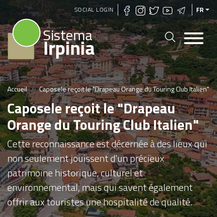
Aller
SOCIAL LOGIN
FR
au
Sistema
contenu
Irpinia
principal
Accueil
Caposele reçoit le "Drapeau Orange du Touring Club Italien"
Caposele reçoit le "Drapeau
Orange du Touring Club Italien"
Cette reconnaissance est décernée à des lieux qui
non seulement jouissent d'un précieux
patrimoine historique, culturel et
environnemental, mais qui savent également
offrir aux touristes une hospitalité de qualité.