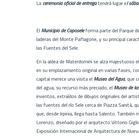
La
ceremonia oficial de entrega
tendrá lugar e
l sáb
El
Municipio de Caposele
forma parte del Parque de 
laderas del Monte Paflagone, y su principal caracte
las Fuentes del Sele.
En la aldea de Materdomini se alza majestuoso e
en su emplazamiento original en varias fases, con 
capital merece una visita el
Museo del Agua
, que c
del agua, su recurso más preciado, el
Museo de las
inventos, extraídos de dibujos originales del artis
las fuentes del río Sele cerca de Piazza Sanità, 
que, desde Irpinia, llega hasta Salento. También m
Lorenzo, diseñado por el arquitecto Vittorio Gigl
Exposición Internacional de Arquitectura de Nuev