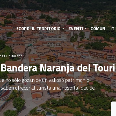
Pasar
al
contenido
principal
SCOPRI IL TERRITORIO
EVENTI
COMUNI
IT
g Club Italiano"
"Bandera Naranja del Touri
ue no sólo gozan de un valioso patrimonio
e saben ofrecer al turista una hospitalidad de