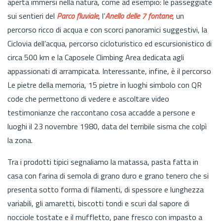
aperta immersi nella natura, come ad esempio: le passeggiate
sui sentieri del
Parco fluviale
, l’
Anello delle 7 fontane
, un
percorso ricco di acqua e con scorci panoramici suggestivi, la
Ciclovia dell’acqua, percorso cicloturistico ed escursionistico di
circa 500 km e la Caposele Climbing Area dedicata agli
appassionati di arrampicata. Interessante, infine, è il percorso
Le pietre della memoria, 15 pietre in luoghi simbolo con QR
code che permettono di vedere e ascoltare video
testimonianze che raccontano cosa accadde a persone e
luoghi il 23 novembre 1980, data del terribile sisma che colpì
la zona.
Tra i prodotti tipici segnaliamo la matassa, pasta fatta in
casa con farina di semola di grano duro e grano tenero che si
presenta sotto forma di filamenti, di spessore e lunghezza
variabili, gli amaretti, biscotti tondi e scuri dal sapore di
nocciole tostate e il muffletto, pane fresco con impasto a