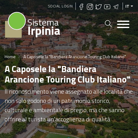
Salta
SOCIAL LOGIN
IT
al
Sistema
contenuto
Irpinia
principale
Home
A Caposele la "Bandiera Arancione Touring Club Italiano"
A Caposele la "Bandiera
Arancione Touring Club Italiano"
Il riconoscimento viene assegnato alle località che
non solo godono di un patrimonio storico,
culturale e ambientale di pregio, ma che sanno
offrire al turista un'accoglienza di qualità