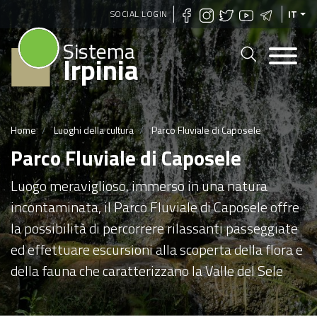
Salta
SOCIAL LOGIN
IT
al
Sistema
contenuto
Irpinia
principale
Home
Luoghi della cultura
Parco Fluviale di Caposele
Parco Fluviale di Caposele
Luogo meraviglioso, immerso in una natura
incontaminata, il Parco Fluviale di Caposele offre
la possibilità di percorrere rilassanti passeggiate
ed effettuare escursioni alla scoperta della flora e
della fauna che caratterizzano la Valle del Sele