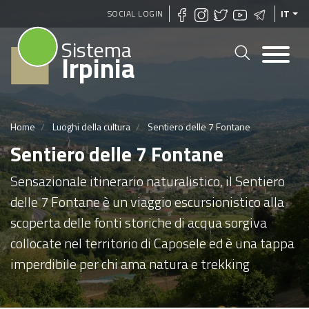
Salta
SOCIAL LOGIN
IT
al
Sistema
contenuto
Irpinia
principale
Home
Luoghi della cultura
Sentiero delle 7 Fontane
Sentiero delle 7 Fontane
Sensazionale itinerario naturalistico, il Sentiero
delle 7 Fontane è un viaggio escursionistico alla
scoperta delle fonti storiche di acqua sorgiva
collocate nel territorio di Caposele ed è una tappa
imperdibile per chi ama natura e trekking