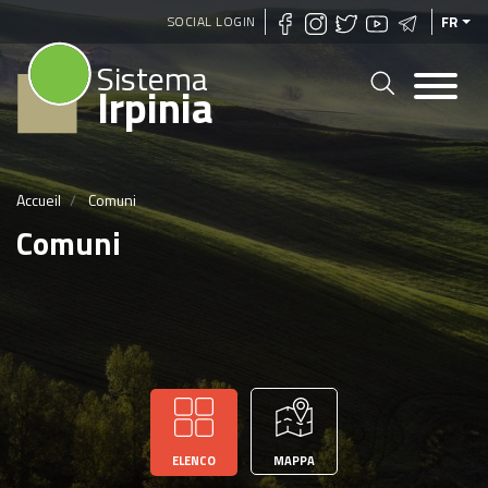
Aller
SOCIAL LOGIN
FR
au
Sistema
contenu
Irpinia
principal
Accueil
Comuni
Comuni
ELENCO
MAPPA