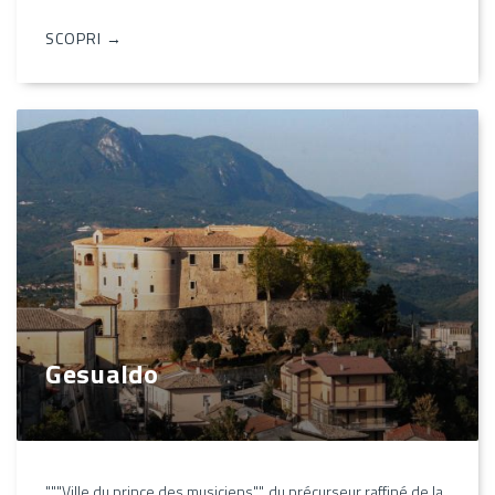
SCOPRI →
Gesualdo
"""Ville du prince des musiciens"", du précurseur raffiné de la