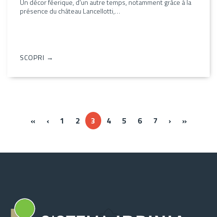
Un décor féerique, d'un autre temps, notamment grâce à la
présence du château Lancellotti,…
SCOPRI →
« Prima
‹‹
››
Ultima »
«
‹
1
2
3
4
5
6
7
›
»