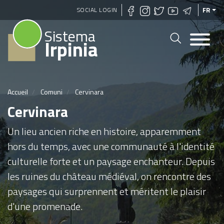
Aller
SOCIAL LOGIN
FR
au
Sistema
contenu
Irpinia
principal
Accueil
Comuni
Cervinara
Cervinara
Un lieu ancien riche en histoire, apparemment
hors du temps, avec une communauté à l'identité
culturelle forte et un paysage enchanteur. Depuis
les ruines du château médiéval, on rencontre des
paysages qui surprennent et méritent le plaisir
d'une promenade.