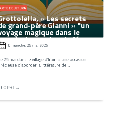
ARTE E CULTURA
Grottolella, « Les secrets
de grand-père Gianni » "un
voyage magique dans le
monde des contes de fées
Dimanche, 25 mai 2025
e 25 mai dans le village d'Irpinia, une occasion
récieuse d'aborder la littérature de…
SCOPRI →