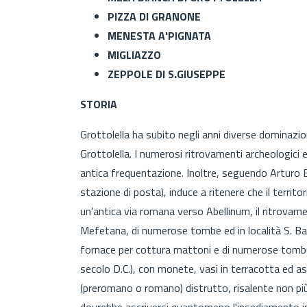
PIZZA DI GRANONE
MENESTA A'PIGNATA
MIGLIAZZO
ZEPPOLE DI S.GIUSEPPE
STORIA
Grottolella ha subito negli anni diverse dominazio
Grottolella. I numerosi ritrovamenti archeologici e
antica frequentazione. Inoltre, seguendo Arturo B
stazione di posta), induce a ritenere che il terri
un'antica via romana verso Abellinum, il ritrovament
Mefetana, di numerose tombe ed in località S. Bart
fornace per cottura mattoni e di numerose tombe 
secolo D.C.), con monete, vasi in terracotta ed a
(preromano o romano) distrutto, risalente non più t
dovrebbe ascriversi quantomeno l'insediamento in