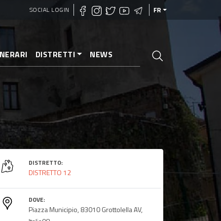
SOCIAL LOGIN
FR
INERARI
DISTRETTI
NEWS
DISTRETTO:
DISTRETTO 12
DOVE:
Piazza Municipio, 83010 Grottolella AV,