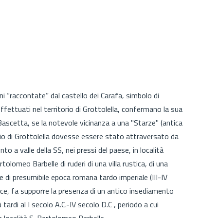
ni “raccontate” dal castello dei Carafa, simbolo di
ffettuati nel territorio di Grottolella, confermano la sua
ascetta, se la notevole vicinanza a una "Starze" (antica
torio di Grottolella dovesse essere stato attraversato da
o a valle della SS, nei pressi del paese, in località
olomeo Barbelle di ruderi di una villa rustica, di una
di presumibile epoca romana tardo imperiale (III-IV
sce, fa supporre la presenza di un antico insediamento
ardi al I secolo A.C.-IV secolo D.C , periodo a cui
 località S. Bartolomeo Barbelle.