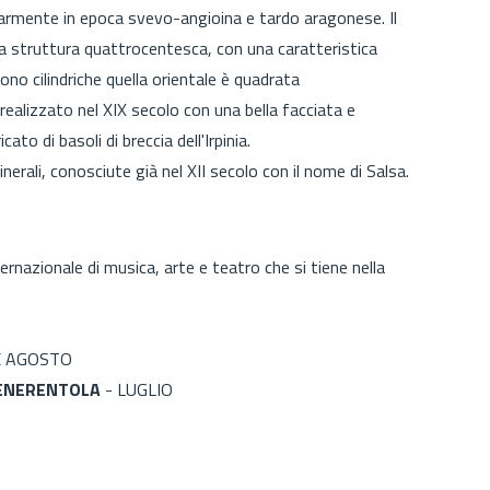
olarmente in epoca svevo-angioina e tardo aragonese. Il
na struttura quattrocentesca, con una caratteristica
sono cilindriche quella orientale è quadrata
o realizzato nel XIX secolo con una bella facciata e
ato di basoli di breccia dell'Irpinia.
nerali, conosciute già nel XII secolo con il nome di Salsa.
ternazionale di musica, arte e teatro che si tiene nella
E AGOSTO
 CENERENTOLA
- LUGLIO