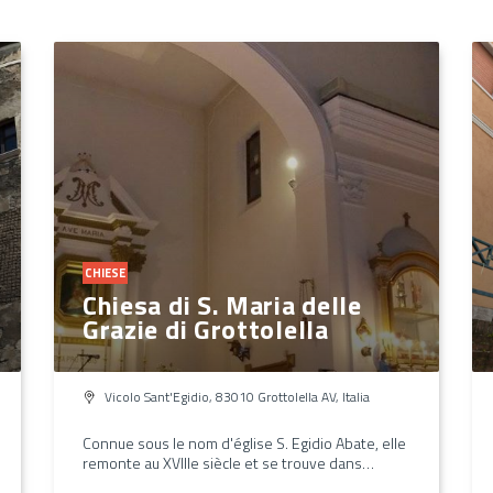
CHIESE
Chiesa di S. Maria delle
Grazie di Grottolella
Vicolo Sant'Egidio, 83010 Grottolella AV, Italia
Connue sous le nom d'église S. Egidio Abate, elle
remonte au XVIIIe siècle et se trouve dans…