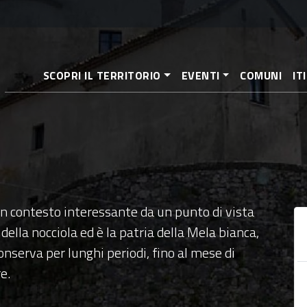
Aller
au
contenu
principal
SCOPRI IL TERRITORIO
EVENTI
COMUNI
IT
un contesto interessante da un punto di vista
 della nocciola ed è la patria della Mela bianca,
conserva per lunghi periodi, fino al mese di
e.