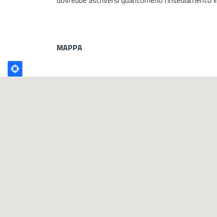
MAPPA
Poligono
GEO