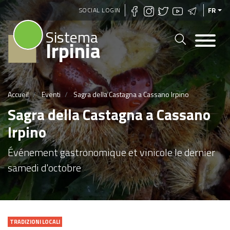
Aller
SOCIAL LOGIN
FR
au
Sistema
contenu
Irpinia
principal
Accueil
Eventi
Sagra della Castagna a Cassano Irpino
Sagra della Castagna a Cassano
Irpino
Événement gastronomique et vinicole le dernier
samedi d'octobre
TRADIZIONI LOCALI