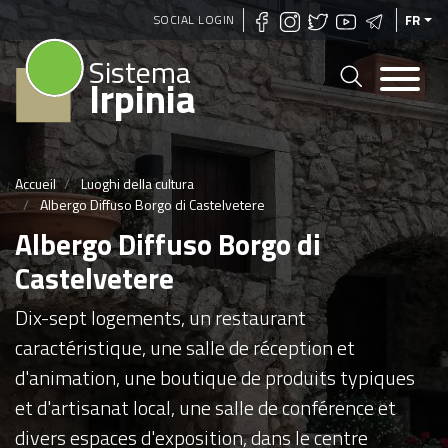
Aller
SOCIAL LOGIN
FR
au
Sistema
contenu
Irpinia
principal
Accueil
Luoghi della cultura
Albergo Diffuso Borgo di Castelvetere
Albergo Diffuso Borgo di
Castelvetere
Dix-sept logements, un restaurant
caractéristique, une salle de réception et
d'animation, une boutique de produits typiques
et d'artisanat local, une salle de conférence et
divers espaces d'exposition, dans le centre