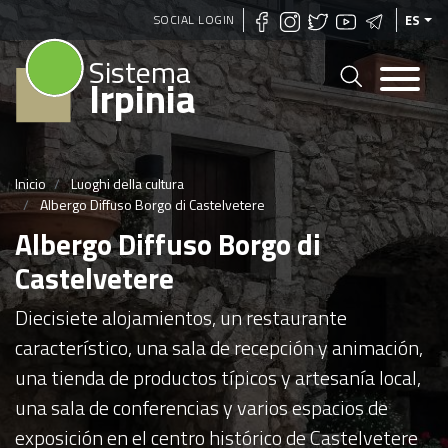
Pasar
SOCIAL LOGIN
ES
al
Sistema
contenido
Irpinia
principal
Inicio
Luoghi della cultura
Albergo Diffuso Borgo di Castelvetere
Albergo Diffuso Borgo di
Castelvetere
Diecisiete alojamientos, un restaurante
característico, una sala de recepción y animación,
una tienda de productos típicos y artesanía local,
una sala de conferencias y varios espacios de
exposición en el centro histórico de Castelvetere