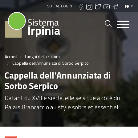
Aller
SOCIAL LOGIN
FR
au
Sistema
contenu
Irpinia
principal
Accueil
Luoghi della cultura
Cappella dell'Annunziata di Sorbo Serpico
Cappella dell'Annunziata di
Sorbo Serpico
Datant du XVIIIe siècle, elle se situe à côté du
Palais Brancaccio au style sobre et essentiel.