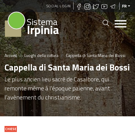
Aller
SOCIAL LOGIN
FR
au
Sistema
contenu
Irpinia
principal
Accueil
Luoghi della cultura
Cappella di Santa Maria dei Bossi
Cappella di Santa Maria dei Bossi
Le plus ancien lieu sacré de Casalbore, qui
remonte même à l'époque païenne, avant
l'avènement du christianisme.
CHIESE