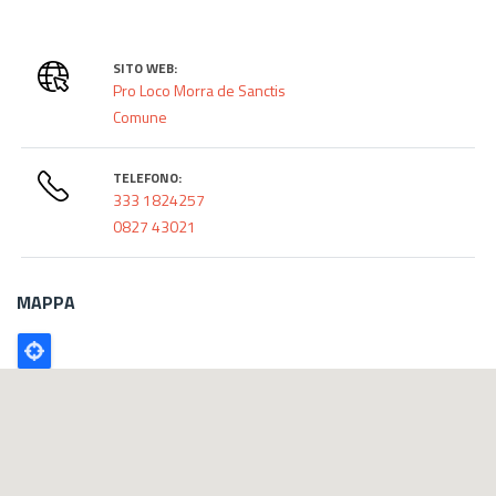
SITO WEB:
Pro Loco Morra de Sanctis
Comune
TELEFONO:
333 1824257
0827 43021
MAPPA
Poligono
GEO