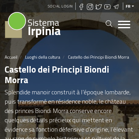
Aller
SOCIAL LOGIN
FR
au
Sistema
contenu
Irpinia
principal
Accueil
Luoghi della cultura
Castello dei Principi Biondi Morra
Castello dei Principi Biondi
Morra
Splendide manoir construit à l'époque lombarde,
puis transformé en résidence noble, le château
des princes Biondi Morra conserve encore
quelques détails précieux qui mettent en
évidence sa fonction défensive d'origine, l'élevant
au rang de symbole historique et culturel de la