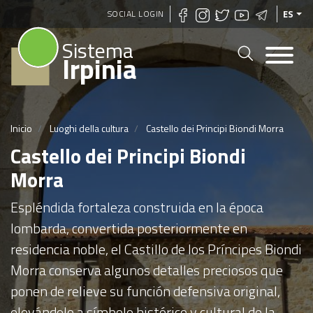
Pasar
SOCIAL LOGIN
ES
al
Sistema
contenido
Irpinia
principal
Inicio
Luoghi della cultura
Castello dei Principi Biondi Morra
Castello dei Principi Biondi
Morra
Espléndida fortaleza construida en la época
lombarda, convertida posteriormente en
residencia noble, el Castillo de los Príncipes Biondi
Morra conserva algunos detalles preciosos que
ponen de relieve su función defensiva original,
elevándolo a símbolo histórico y cultural de la