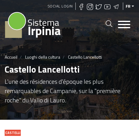
Aller
SOCIAL LOGIN
FR
au
Sistema
contenu
Irpinia
principal
Accueil
Luoghi della cultura
Castello Lancellotti
Castello Lancellotti
L'une des résidences d'époque les plus
remarquables de Campanie, sur la "première
roche" du Vallo di Lauro.
CASTELLI