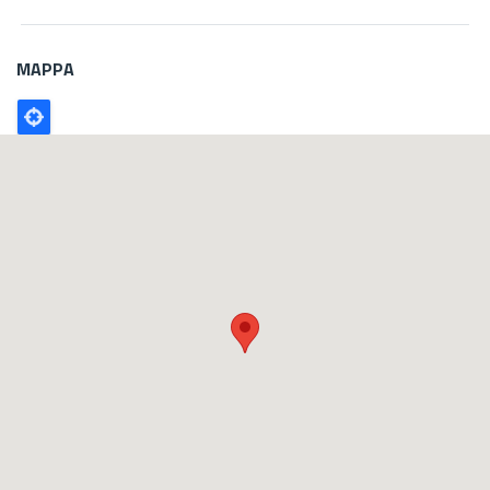
MAPPA
Poligono
GEO