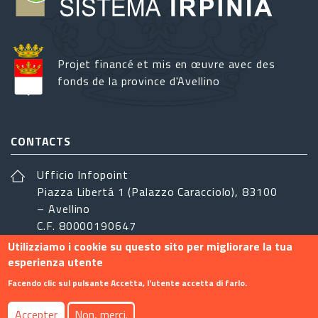
Projet financé et mis en œuvre avec des
fonds de la province d'Avellino
CONTACTS
Ufficio Infopoint
Piazza Libertá 1 (Palazzo Caracciolo), 83100
– Avellino
C.F. 80000190647
Utilizziamo i cookie su questo sito per migliorare la tua
sistemairpinia@provincia.avellino.it
esperienza utente
SUIVEZ-NOUS
Facendo clic sul pulsante Accetta, l'utente accetta di farlo.
Accepter
Non, merci.