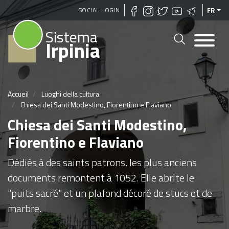
Aller
SOCIAL LOGIN
FR
au
Sistema
contenu
Irpinia
principal
Accueil
Luoghi della cultura
Chiesa dei Santi Modestino, Fiorentino e Flaviano
Chiesa dei Santi Modestino,
Fiorentino e Flaviano
Dédiés à des saints patrons, les plus anciens
documents remontent à 1052. Elle abrite le
"puits sacré" et un plafond décoré de stucs et de
marbre.