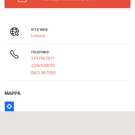
SITO WEB:
Comune
TELEFONO:
3393962877
3204928590
0825 867009
MAPPA
Poligono
GEO