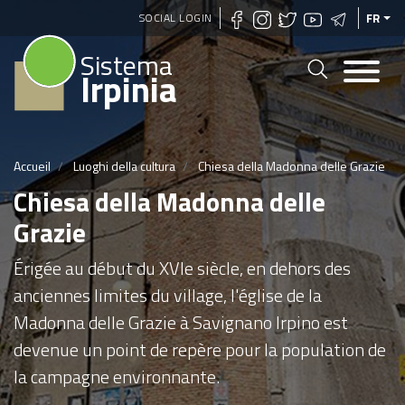
Aller
SOCIAL LOGIN
FR
au
Sistema
contenu
Irpinia
principal
Accueil
Luoghi della cultura
Chiesa della Madonna delle Grazie
Chiesa della Madonna delle
Grazie
Érigée au début du XVIe siècle, en dehors des
anciennes limites du village, l'église de la
Madonna delle Grazie à Savignano Irpino est
devenue un point de repère pour la population de
la campagne environnante.