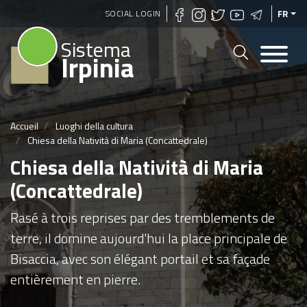
Aller
SOCIAL LOGIN
FR
au
Sistema
contenu
Irpinia
principal
Accueil
Luoghi della cultura
Chiesa della Natività di Maria (Concattedrale)
Chiesa della Natività di Maria
(Concattedrale)
Rasé à trois reprises par des tremblements de
terre, il domine aujourd'hui la place principale de
Bisaccia, avec son élégant portail et sa façade
entièrement en pierre.