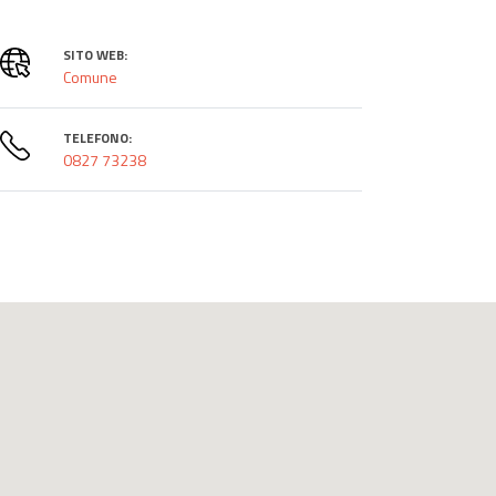
SITO WEB:
Comune
TELEFONO:
0827 73238