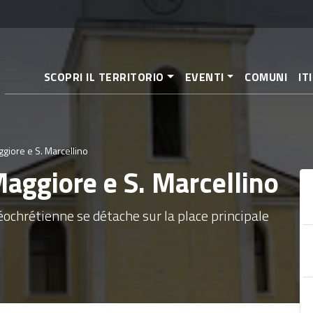
Aller
au
contenu
principal
SCOPRI IL TERRITORIO
EVENTI
COMUNI
IT
ggiore e S. Marcellino
Maggiore e S. Marcellino
léochrétienne se détache sur la place principale