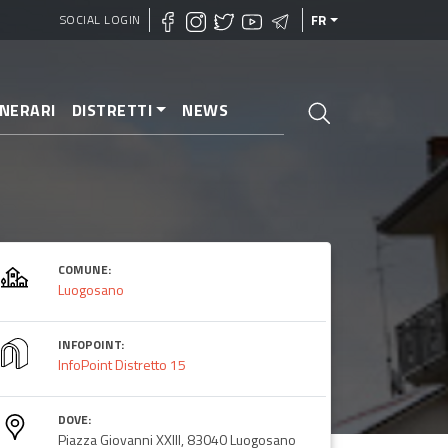
SOCIAL LOGIN
FR
INERARI
DISTRETTI
NEWS
COMUNE:
Luogosano
INFOPOINT:
InfoPoint Distretto 15
DOVE:
Piazza Giovanni XXIII, 83040 Luogosano