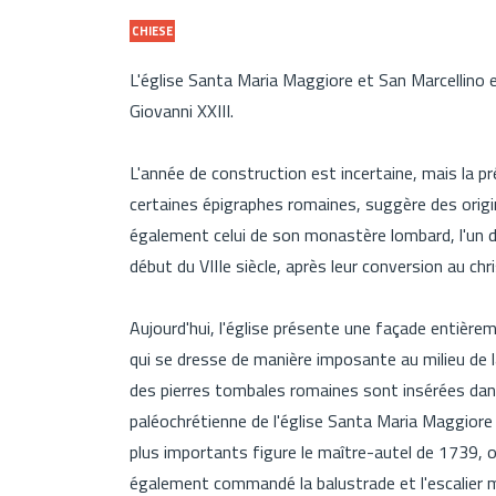
CHIESE
L'église Santa Maria Maggiore et San Marcellino e
Giovanni XXIII.
L'année de construction est incertaine, mais la 
certaines épigraphes romaines, suggère des origin
également celui de son monastère lombard, l'un d
début du VIIIe siècle, après leur conversion au c
Aujourd'hui, l'église présente une façade entièrem
qui se dresse de manière imposante au milieu de la 
des pierres tombales romaines sont insérées dans l
paléochrétienne de l'église Santa Maria Maggiore 
plus importants figure le maître-autel de 1739, of
également commandé la balustrade et l'escalier mi