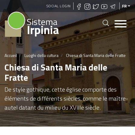
Aller
SOCIAL LOGIN
FR
au
Sistema
contenu
Irpinia
principal
Accueil
Luoghi della cultura
Chiesa di Santa Maria delle Fratte
Chiesa di Santa Maria delle
Fratte
De style gothique, cette église comporte des
éléments de différents siècles, comme le maître-
autel datant du milieu du XVIIIe siècle.