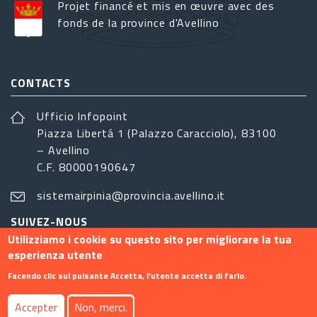
Projet financé et mis en œuvre avec des
fonds de la province d'Avellino
CONTACTS
Ufficio Infopoint
Piazza Libertá 1 (Palazzo Caracciolo), 83100
– Avellino
C.F. 80000190647
sistemairpinia@provincia.avellino.it
SUIVEZ-NOUS
Utilizziamo i cookie su questo sito per migliorare la tua
esperienza utente
Facendo clic sul pulsante Accetta, l'utente accetta di farlo.
Footer menu
Accepter
Non, merci.
Contact
Info
Privacy