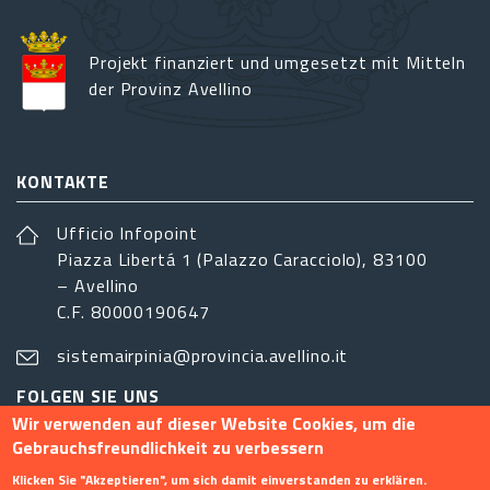
Projekt finanziert und umgesetzt mit Mitteln
der Provinz Avellino
KONTAKTE
Ufficio Infopoint
Piazza Libertá 1 (Palazzo Caracciolo), 83100
– Avellino
C.F. 80000190647
sistemairpinia@provincia.avellino.it
FOLGEN SIE UNS
Wir verwenden auf dieser Website Cookies, um die
Gebrauchsfreundlichkeit zu verbessern
Klicken Sie "Akzeptieren", um sich damit einverstanden zu erklären.