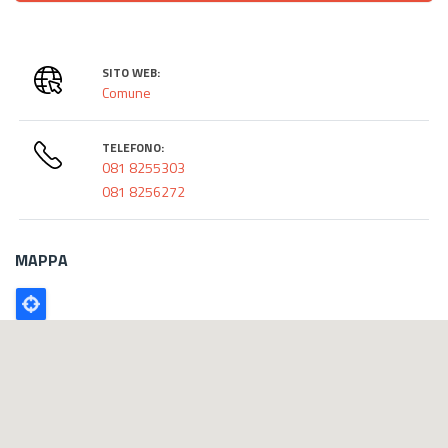
SITO WEB:
Comune
TELEFONO:
081 8255303
081 8256272
MAPPA
Poligono
GEO