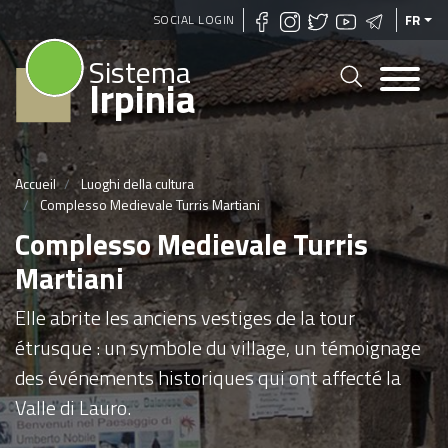
Aller
SOCIAL LOGIN
FR
au
Sistema
contenu
Irpinia
principal
Accueil
Luoghi della cultura
Complesso Medievale Turris Martiani
Complesso Medievale Turris
Martiani
Elle abrite les anciens vestiges de la tour
étrusque : un symbole du village, un témoignage
des événements historiques qui ont affecté la
Valle di Lauro.