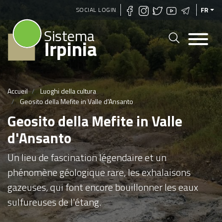
Aller
SOCIAL LOGIN
FR
au
Sistema
contenu
Irpinia
principal
Accueil
Luoghi della cultura
Geosito della Mefite in Valle d'Ansanto
Geosito della Mefite in Valle
d'Ansanto
Un lieu de fascination légendaire et un
phénomène géologique rare, les exhalaisons
gazeuses, qui font encore bouillonner les eaux
sulfureuses de l'étang.