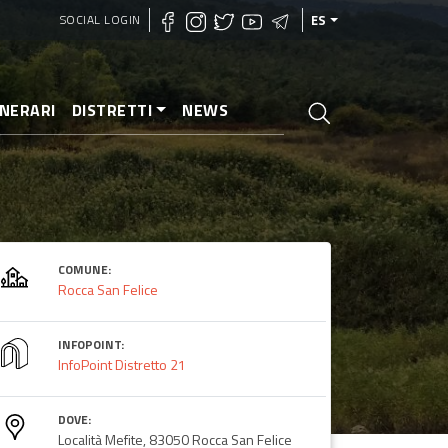
SOCIAL LOGIN
ES
INERARI
DISTRETTI
NEWS
COMUNE:
Rocca San Felice
INFOPOINT:
InfoPoint Distretto 21
DOVE:
Località Mefite, 83050 Rocca San Felice