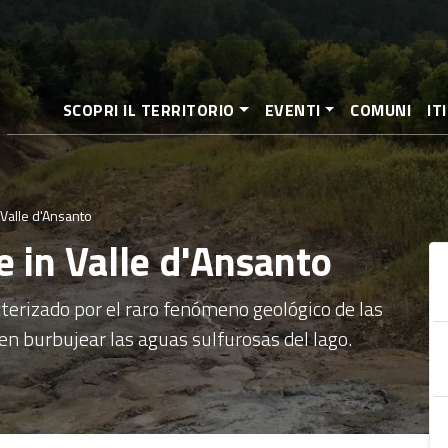
Pasar
al
contenido
principal
SCOPRI IL TERRITORIO
EVENTI
COMUNI
IT
 Valle d'Ansanto
e in Valle d'Ansanto
cterizado por el raro fenómeno geológico de las
n burbujear las aguas sulfurosas del lago.