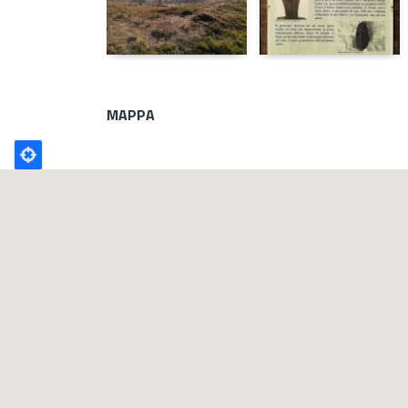
MAPPA
Poligono
GEO