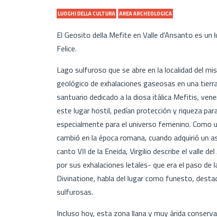
LUOGHI DELLA CULTURA
AREA ARCHEOLOGICA
El Geosito della Mefite en Valle d'Ansanto es un 
Felice.
Lago sulfuroso que se abre en la localidad del 
geológico de exhalaciones gaseosas en una tierr
santuario dedicado a la diosa itálica Mefitis, ven
este lugar hostil, pedían protección y riqueza par
especialmente para el universo femenino. Como un
cambió en la época romana, cuando adquirió un as
canto VII de la Eneida, Virgilio describe el valle 
por sus exhalaciones letales- que era el paso de l
Divinatione, habla del lugar como funesto, dest
sulfurosas.
Incluso hoy, esta zona llana y muy árida conserv