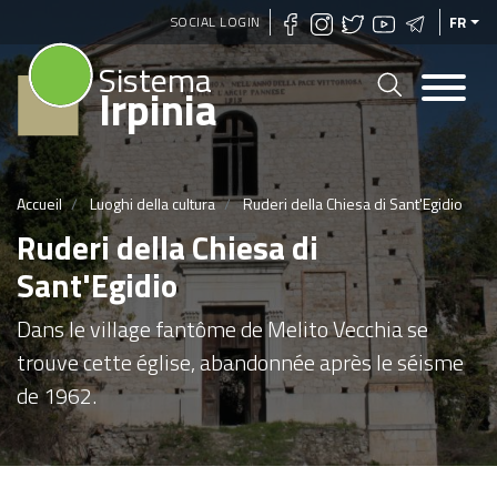
Aller
SOCIAL LOGIN
FR
au
Sistema
contenu
Irpinia
principal
Accueil
Luoghi della cultura
Ruderi della Chiesa di Sant'Egidio
Ruderi della Chiesa di
Sant'Egidio
Dans le village fantôme de Melito Vecchia se
trouve cette église, abandonnée après le séisme
de 1962.