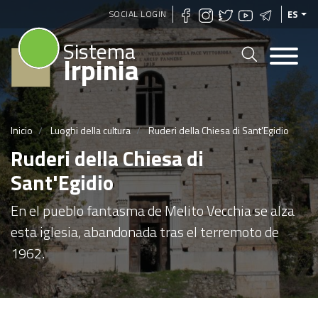
Pasar
SOCIAL LOGIN
ES
al
Sistema
contenido
Irpinia
principal
Inicio
Luoghi della cultura
Ruderi della Chiesa di Sant'Egidio
Ruderi della Chiesa di
Sant'Egidio
En el pueblo fantasma de Melito Vecchia se alza
esta iglesia, abandonada tras el terremoto de
1962.