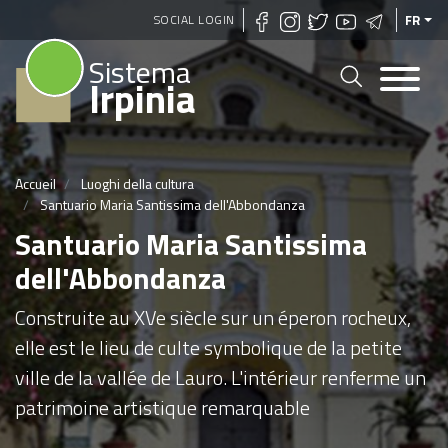
Aller
SOCIAL LOGIN
FR
au
Sistema
contenu
Irpinia
principal
Accueil
Luoghi della cultura
Santuario Maria Santissima dell'Abbondanza
Santuario Maria Santissima
dell'Abbondanza
Construite au XVe siècle sur un éperon rocheux,
elle est le lieu de culte symbolique de la petite
ville de la vallée de Lauro. L'intérieur renferme un
patrimoine artistique remarquable