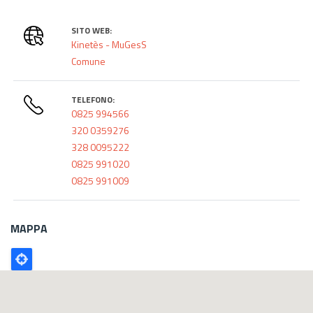
SITO WEB:
Kinetès - MuGesS
Comune
TELEFONO:
0825 994566
320 0359276
328 0095222
0825 991020
0825 991009
MAPPA
Poligono
GEO