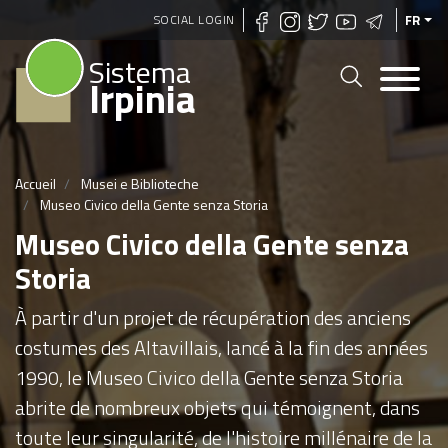
Aller
SOCIAL LOGIN
FR
au
Sistema
contenu
Irpinia
principal
Accueil
Musei e Biblioteche
Museo Civico della Gente senza Storia
Museo Civico della Gente senza
Storia
À partir d'un projet de récupération des anciens
costumes des Altavillais, lancé à la fin des années
1990, le Museo Civico della Gente senza Storia
abrite de nombreux objets qui témoignent, dans
toute leur singularité, de l'histoire millénaire de la