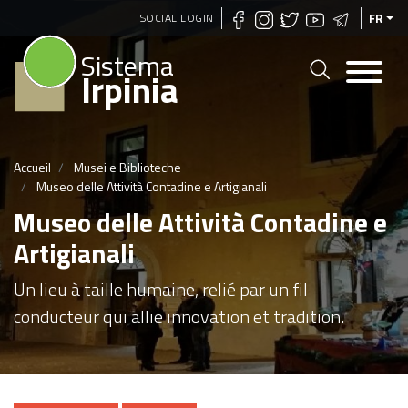
Aller
SOCIAL LOGIN
FR
au
Sistema
contenu
Irpinia
principal
Accueil
Musei e Biblioteche
Museo delle Attività Contadine e Artigianali
Museo delle Attività Contadine e
Artigianali
Un lieu à taille humaine, relié par un fil
conducteur qui allie innovation et tradition.