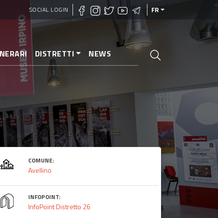
SOCIAL LOGIN
FR
INERARI
DISTRETTI
NEWS
COMUNE:
Avellino
INFOPOINT:
InfoPoint Distretto 26