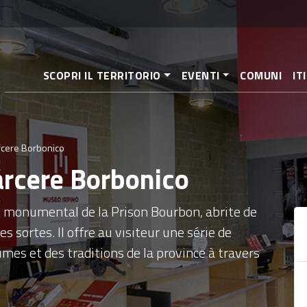
Aller
au
contenu
principal
SCOPRI IL TERRITORIO
EVENTI
COMUNI
IT
rcere Borbonico
arcere Borbonico
e monumental de la Prison Bourbon, abrite de
 sortes. Il offre au visiteur une série de
mes et des traditions de la province à travers