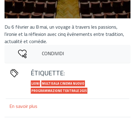
Du 6 février au 8 mai, un voyage à travers les passions,
l'ironie et la réflexion avec cinq événements entre tradition,
actualité et comédie.
CONDIVIDI
ÉTIQUETTE:
LIONI
MULTISALA CINEMA NUOVO
PROGRAMMAZIONE TEATRALE 2025
En savoir plus
sur
"Théâtre
en
mouvement":
la