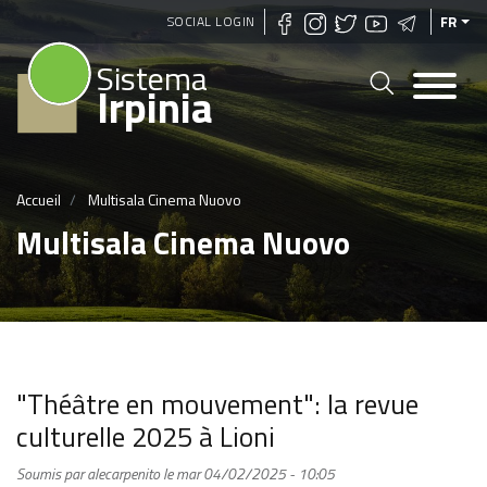
Aller
SOCIAL LOGIN
FR
au
Sistema
contenu
Irpinia
principal
Accueil
Multisala Cinema Nuovo
Multisala Cinema Nuovo
"Théâtre en mouvement": la revue
culturelle 2025 à Lioni
Soumis par
alecarpenito
le
mar 04/02/2025 - 10:05