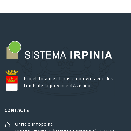
revue
culturelle
2025
à
Lioni
Projet financé et mis en œuvre avec des
fonds de la province d'Avellino
CONTACTS
Ufficio Infopoint
Piazza Libertá 1 (Palazzo Caracciolo), 83100