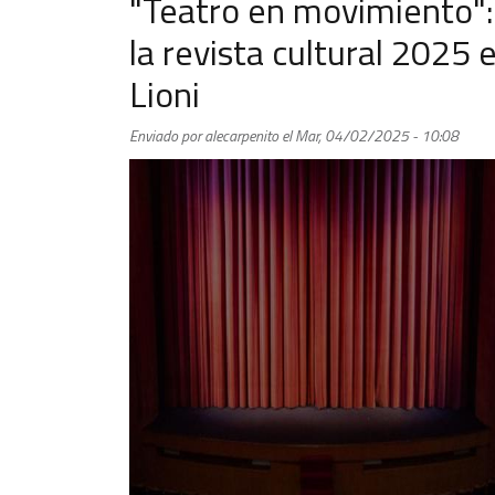
"Teatro en movimiento":
la revista cultural 2025 
Lioni
Enviado por
alecarpenito
el
Mar, 04/02/2025 - 10:08