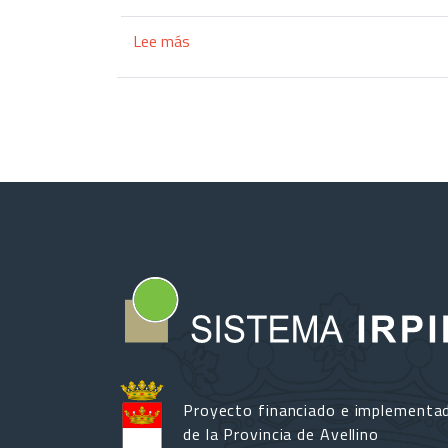
Lee más
sobre
"Teatro
en
movimiento":
la
revista
cultural
2025
en
Lioni
Proyecto financiado e implementa
de la Provincia de Avellino