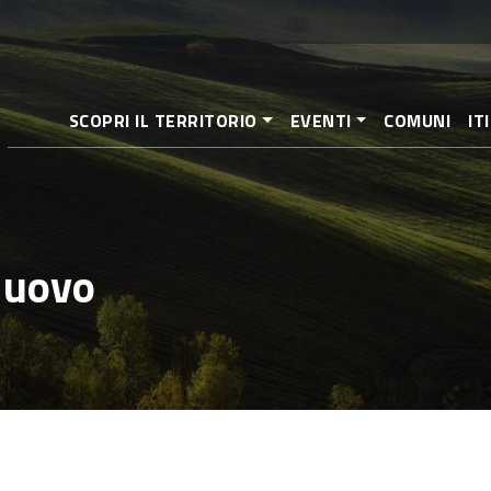
Pasar
al
contenido
principal
SCOPRI IL TERRITORIO
EVENTI
COMUNI
IT
Nuovo