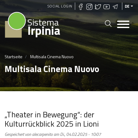
Direkt
SOCIAL LOGIN
DE
zum
Sistema
Inhalt
Irpinia
Startseite
Multisala Cinema Nuovo
Multisala Cinema Nuovo
„Theater in Bewegung“: der
Kulturrückblick 2025 in Lioni
Gespeichert von
alecarpenito
am
Di., 04.02.2025 - 10:07