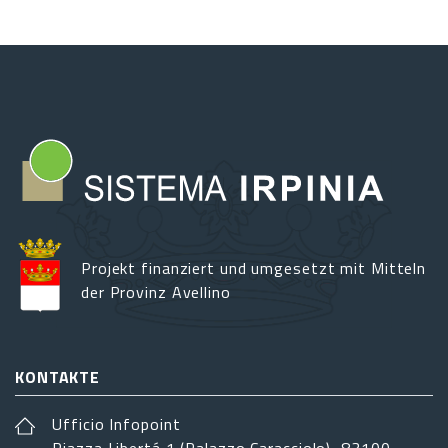
Kulturrückblick
2025
in
Lioni
Projekt finanziert und umgesetzt mit Mitteln
der Provinz Avellino
KONTAKTE
Ufficio Infopoint
Piazza Libertá 1 (Palazzo Caracciolo), 83100