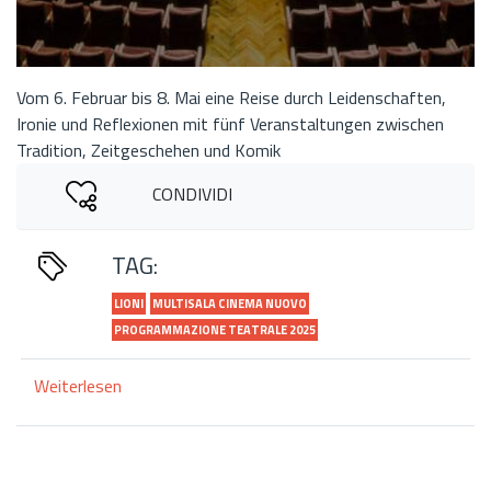
Vom 6. Februar bis 8. Mai eine Reise durch Leidenschaften,
Ironie und Reflexionen mit fünf Veranstaltungen zwischen
Tradition, Zeitgeschehen und Komik
CONDIVIDI
TAG:
LIONI
MULTISALA CINEMA NUOVO
PROGRAMMAZIONE TEATRALE 2025
Weiterlesen
über
„Theater
in
Bewegung“:
der